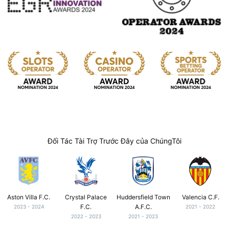
Đối Tác Tài Trợ Trước Đây của ChúngTôi
Aston Villa F.C.
Crystal Palace
Huddersfield Town
Valencia C.F.
F.C.
A.F.C.
2023 - 2024
2021 - 2022
2022 - 2023
2021 - 2023