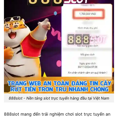
888slot - Nền tảng slot trực tuyến hàng đầu tại Việt Nam
888slot mang đến trải nghiệm chơi slot trực tuyến an