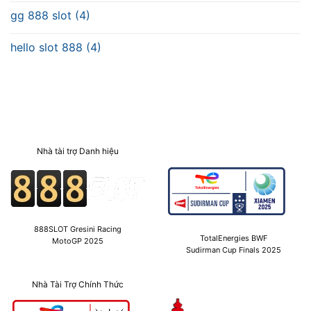
gg 888 slot (4)
hello slot 888 (4)
Nhà tài trợ Danh hiệu
888SLOT Gresini Racing
TotalEnergies BWF
MotoGP 2025
Sudirman Cup Finals 2025
Nhà Tài Trợ Chính Thức