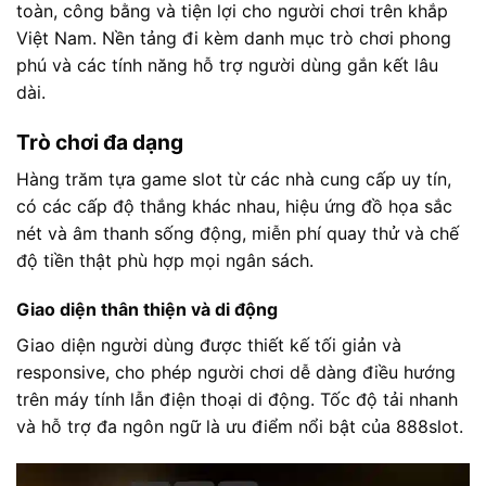
toàn, công bằng và tiện lợi cho người chơi trên khắp
Việt Nam. Nền tảng đi kèm danh mục trò chơi phong
phú và các tính năng hỗ trợ người dùng gắn kết lâu
dài.
Trò chơi đa dạng
Hàng trăm tựa game slot từ các nhà cung cấp uy tín,
có các cấp độ thắng khác nhau, hiệu ứng đồ họa sắc
nét và âm thanh sống động, miễn phí quay thử và chế
độ tiền thật phù hợp mọi ngân sách.
Giao diện thân thiện và di động
Giao diện người dùng được thiết kế tối giản và
responsive, cho phép người chơi dễ dàng điều hướng
trên máy tính lẫn điện thoại di động. Tốc độ tải nhanh
và hỗ trợ đa ngôn ngữ là ưu điểm nổi bật của 888slot.