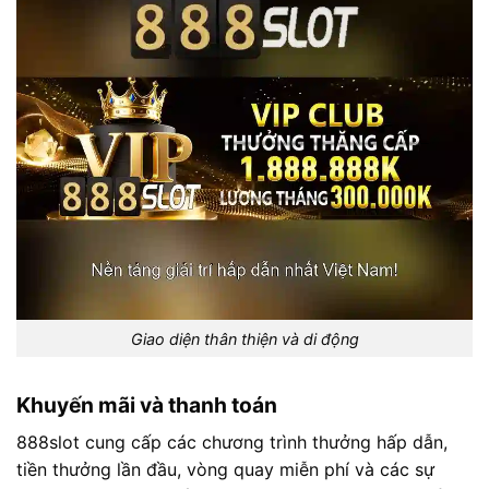
Giao diện thân thiện và di động
Khuyến mãi và thanh toán
888slot cung cấp các chương trình thưởng hấp dẫn,
tiền thưởng lần đầu, vòng quay miễn phí và các sự