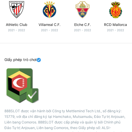
Athletic Club
Villarreal C.F.
Elche C.F.
RCD Mallorca
2021 - 2022
2021 - 2022
2021 - 2022
2021 - 2022
Giấy phép trò chơi
888SLOT được vận hành bởi Công ty Mettlemind Tech Ltd., số đăng ký:
15779, với địa chỉ đăng ký tại Hamchako, Mutsamudu, Đảo Tự trị Anjouan,
Liên bang Comoros. 888SLOT được cấp phép và quản lý bởi Chính phủ
Đảo Tự trị Anjouan, Liên bang Comoros, theo Giấy phép số: ALSI-