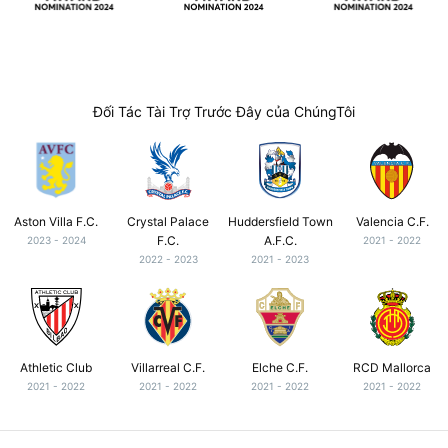
Đối Tác Tài Trợ Trước Đây của ChúngTôi
Aston Villa F.C.
Crystal Palace
Huddersfield Town
Valencia C.F.
F.C.
A.F.C.
2023 - 2024
2021 - 2022
2022 - 2023
2021 - 2023
Athletic Club
Villarreal C.F.
Elche C.F.
RCD Mallorca
2021 - 2022
2021 - 2022
2021 - 2022
2021 - 2022