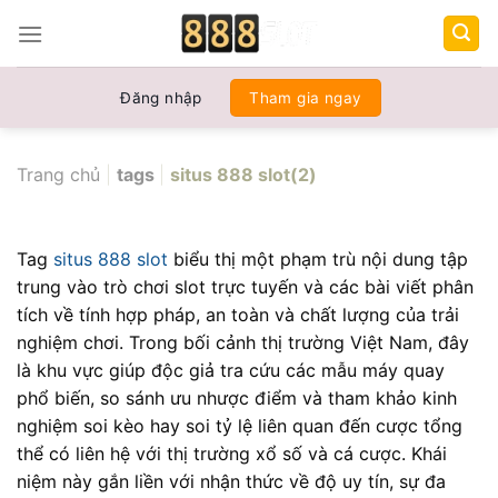
Chuyển
đến
nội
dung
Đăng nhập
Tham gia ngay
Trang chủ
|
tags
|
situs 888 slot(2)
Tag
situs 888 slot
biểu thị một phạm trù nội dung tập
trung vào trò chơi slot trực tuyến và các bài viết phân
tích về tính hợp pháp, an toàn và chất lượng của trải
nghiệm chơi. Trong bối cảnh thị trường Việt Nam, đây
là khu vực giúp độc giả tra cứu các mẫu máy quay
phổ biến, so sánh ưu nhược điểm và tham khảo kinh
nghiệm soi kèo hay soi tỷ lệ liên quan đến cược tổng
thể có liên hệ với thị trường xổ số và cá cược. Khái
niệm này gắn liền với nhận thức về độ uy tín, sự đa