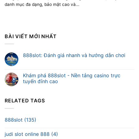
danh mục đa dạng, bảo mật cao và...
BÀI VIẾT MỚI NHẤT
888slot: Đánh giá nhanh và hướng dẫn chơi
Khám phá 888slot - Nền tảng casino trực
tuyến đỉnh cao
RELATED TAGS
888slot (135)
judi slot online 888 (4)