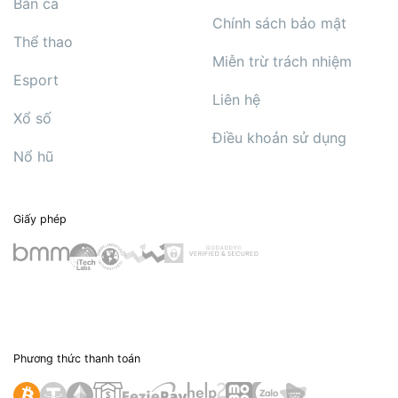
Bắn cá
Chính sách bảo mật
Thể thao
Miễn trừ trách nhiệm
Esport
Liên hệ
Xổ số
Điều khoản sử dụng
Nổ hũ
Giấy phép
Phương thức thanh toán