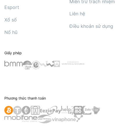
Miễn trừ trách nhiệm
Esport
Liên hệ
Xổ số
Điều khoản sử dụng
Nổ hũ
Giấy phép
Phương thức thanh toán