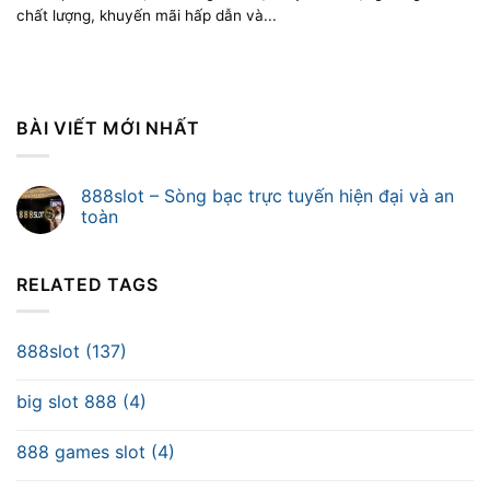
chất lượng, khuyến mãi hấp dẫn và...
BÀI VIẾT MỚI NHẤT
888slot – Sòng bạc trực tuyến hiện đại và an
toàn
RELATED TAGS
888slot (137)
big slot 888 (4)
888 games slot (4)