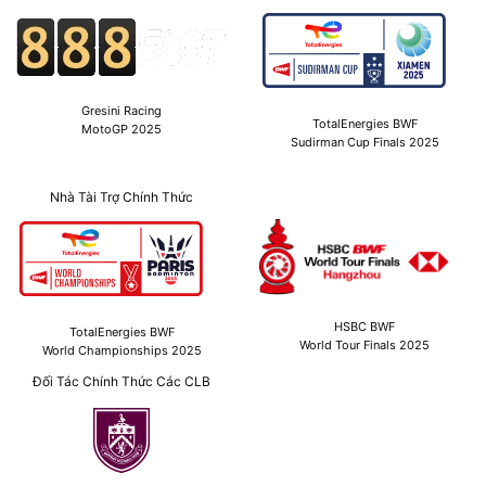
Gresini Racing
TotalEnergies BWF
MotoGP 2025
Sudirman Cup Finals 2025
Nhà Tài Trợ Chính Thức
HSBC BWF
TotalEnergies BWF
World Tour Finals 2025
World Championships 2025
Đối Tác Chính Thức Các CLB