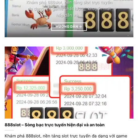
Khám phá 888slot, nền tảng slot trực tuyến
đa dạng với game chất lượng, khuyến mãi
hấp dẫn và...
HƯỚNG DẪN
→
888slot – Sòng bạc trực tuyến hiện đại và an toàn
Khám phá 888slot, nền tảng slot trực tuyến đa dạng với game