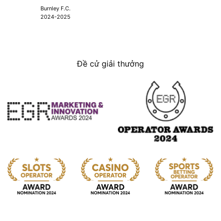
Burnley F.C.
2024-2025
Đề cử giải thưởng