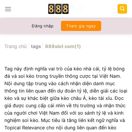
Chuyển
đến
nội
dung
Đăng nhập
Tham gia ngay
Trang chủ
|
tags
|
888slot com(1)
Tag này định nghĩa vai trò của kèo nhà cái, tỷ lệ bóng
đá và soi kèo trong truyền thông cược tại Việt Nam.
Nội dung tập trung vào cách nhận diện danh mục
thông tin liên quan đến dự đoán tỷ lệ, diễn giải các loại
kèo và sự khác biệt giữa kèo châu Á, kèo tài xỉu. Đọc
giả được cung cấp cái nhìn về thị trường và nhận thức
của người chơi Việt Nam đối với so sánh tỷ lệ và kinh
nghiệm soi kèo. Mục tiêu là tăng liên kết ngữ nghĩa và
Topical Relevance cho nội dung liên quan đến kèo