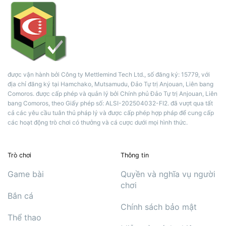
được vận hành bởi Công ty Mettlemind Tech Ltd., số đăng ký: 15779, với
địa chỉ đăng ký tại Hamchako, Mutsamudu, Đảo Tự trị Anjouan, Liên bang
Comoros. được cấp phép và quản lý bởi Chính phủ Đảo Tự trị Anjouan, Liên
bang Comoros, theo Giấy phép số: ALSI-202504032-FI2. đã vượt qua tất
cả các yêu cầu tuân thủ pháp lý và được cấp phép hợp pháp để cung cấp
các hoạt động trò chơi có thưởng và cá cược dưới mọi hình thức.
Trò chơi
Thông tin
Game bài
Quyền và nghĩa vụ người
chơi
Bắn cá
Chính sách bảo mật
Thể thao