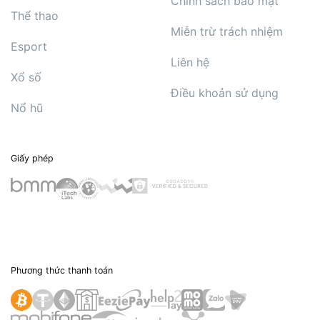
Chính sách bảo mật
Thể thao
Miễn trừ trách nhiệm
Esport
Liên hệ
Xổ số
Điều khoản sử dụng
Nổ hũ
Giấy phép
Phương thức thanh toán