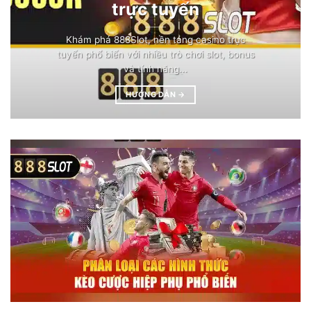
trực tuyến
Khám phá 888Slot, nền tảng casino trực
tuyến phổ biến với nhiều trò chơi slot, bonus
và tính năng...
HƯỚNG DẪN
→