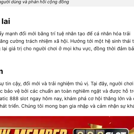
người dùng và phản hồi cộng đồng
lai
ẩy mạnh đổi mới bằng trí tuệ nhân tạo để cá nhân hóa trải
ăng cường trách nhiệm xã hội. Hướng tới một hệ sinh thái 
 lại giá trị cho người chơi ở mọi khu vực, đồng thời đảm b
m
ự tin cậy, đổi mới và trải nghiệm thú vị. Tại đây, người chơ
ợc bảo vệ bởi các chuẩn an toàn nghiêm ngặt và được hỗ tr
atic 888 slot ngay hôm nay, khám phá cơ hội thắng lớn và đ
hát triển. Chúng tôi mong bạn gia nhập và cảm nhận sự khá