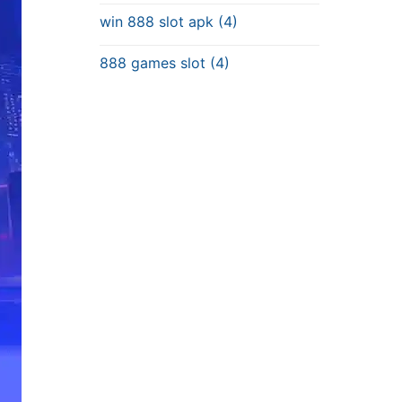
win 888 slot apk (4)
888 games slot (4)