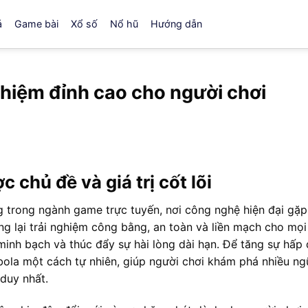
á
Game bài
Xổ số
Nổ hũ
Hướng dẫn
ghiệm đỉnh cao cho người chơi
 chủ đề và giá trị cốt lõi
g trong ngành game trực tuyến, nơi công nghệ hiện đại gặp 
mang lại trải nghiệm công bằng, an toàn và liền mạch cho mọ
h minh bạch và thúc đẩy sự hài lòng dài hạn. Để tăng sự hấp 
i bola một cách tự nhiên, giúp người chơi khám phá nhiều n
 duy nhất.