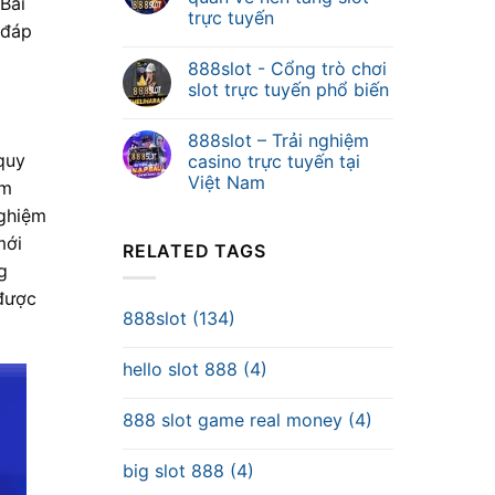
Bài
trực tuyến
 đáp
888slot - Cổng trò chơi
slot trực tuyến phổ biến
888slot – Trải nghiệm
quy
casino trực tuyến tại
Việt Nam
ểm
nghiệm
mới
RELATED TAGS
g
 được
888slot (134)
hello slot 888 (4)
888 slot game real money (4)
big slot 888 (4)