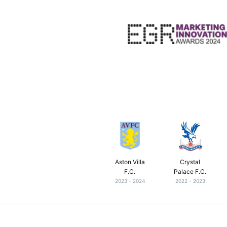
Aston Villa
Crystal
F.C.
Palace F.C.
2023 - 2024
2022 - 2023