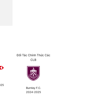
Đối Tác Chính Thức Các
CLB
025
Burnley F.C.
2024-2025