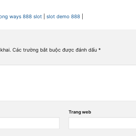
ong ways 888 slot
|
slot demo 888
|
khai.
Các trường bắt buộc được đánh dấu
*
Trang web