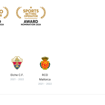
Elche C.F.
RCD
Mallorca
2021 - 2022
2021 - 2022