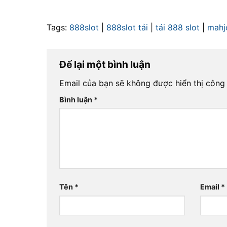
Tags:
888slot
|
888slot tải
|
tải 888 slot
|
mahj
Để lại một bình luận
Email của bạn sẽ không được hiển thị công 
Bình luận
*
Tên
*
Email
*