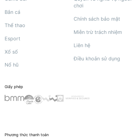
chơi
Bắn cá
Chính sách bảo mật
Thể thao
Miễn trừ trách nhiệm
Esport
Liên hệ
Xổ số
Điều khoản sử dụng
Nổ hũ
Giấy phép
Phương thức thanh toán