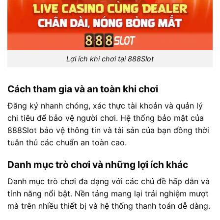
Lợi ích khi chơi tại 888Slot
Cách tham gia và an toàn khi chơi
Đăng ký nhanh chóng, xác thực tài khoản và quản lý
chi tiêu để bảo vệ người chơi. Hệ thống bảo mật của
888Slot bảo vệ thông tin và tài sản của bạn đồng thời
tuân thủ các chuẩn an toàn cao.
Danh mục trò chơi và những lợi ích khác
Danh mục trò chơi đa dạng với các chủ đề hấp dẫn và
tính năng nổi bật. Nền tảng mang lại trải nghiệm mượt
mà trên nhiều thiết bị và hệ thống thanh toán dễ dàng.