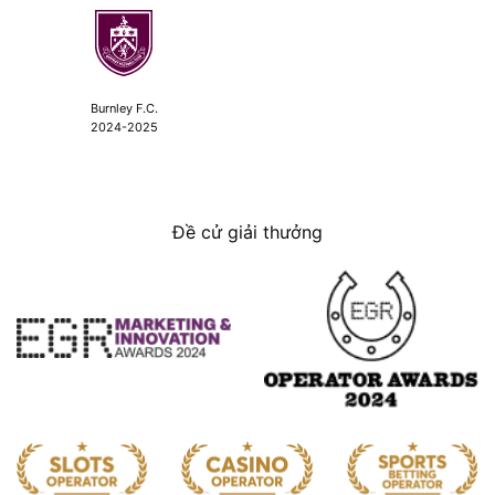
Burnley F.C.
2024-2025
Đề cử giải thưởng