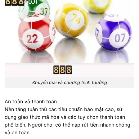
Khuyến mãi và chương trình thưởng
An toàn và thanh toán
Nền tảng tuân thủ các tiêu chuẩn bảo mật cao, sử
dụng giao thức mã hóa và các tùy chọn thanh toán
phổ biến. Người chơi có thể nạp rút tiền nhanh chóng
và an toàn.