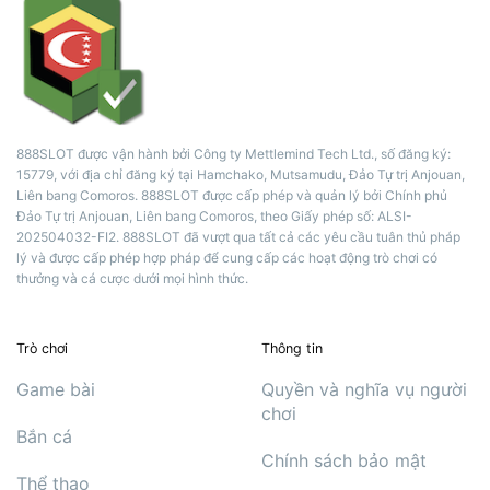
888SLOT được vận hành bởi Công ty Mettlemind Tech Ltd., số đăng ký:
15779, với địa chỉ đăng ký tại Hamchako, Mutsamudu, Đảo Tự trị Anjouan,
Liên bang Comoros. 888SLOT được cấp phép và quản lý bởi Chính phủ
Đảo Tự trị Anjouan, Liên bang Comoros, theo Giấy phép số: ALSI-
202504032-FI2. 888SLOT đã vượt qua tất cả các yêu cầu tuân thủ pháp
lý và được cấp phép hợp pháp để cung cấp các hoạt động trò chơi có
thưởng và cá cược dưới mọi hình thức.
Trò chơi
Thông tin
Game bài
Quyền và nghĩa vụ người
chơi
Bắn cá
Chính sách bảo mật
Thể thao