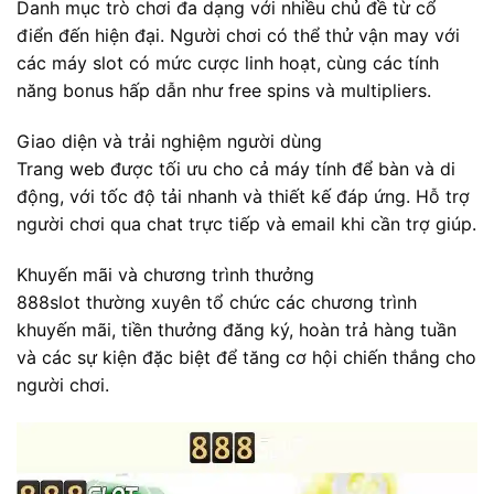
Danh mục trò chơi đa dạng với nhiều chủ đề từ cổ
điển đến hiện đại. Người chơi có thể thử vận may với
các máy slot có mức cược linh hoạt, cùng các tính
năng bonus hấp dẫn như free spins và multipliers.
Giao diện và trải nghiệm người dùng
Trang web được tối ưu cho cả máy tính để bàn và di
động, với tốc độ tải nhanh và thiết kế đáp ứng. Hỗ trợ
người chơi qua chat trực tiếp và email khi cần trợ giúp.
Khuyến mãi và chương trình thưởng
888slot thường xuyên tổ chức các chương trình
khuyến mãi, tiền thưởng đăng ký, hoàn trả hàng tuần
và các sự kiện đặc biệt để tăng cơ hội chiến thắng cho
người chơi.