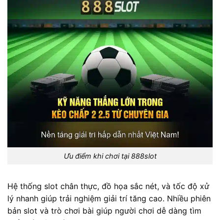
Ưu điểm khi chơi tại 888slot
Hệ thống slot chân thực, đồ họa sắc nét, và tốc độ xử
lý nhanh giúp trải nghiệm giải trí tăng cao. Nhiều phiên
bản slot và trò chơi bài giúp người chơi dễ dàng tìm