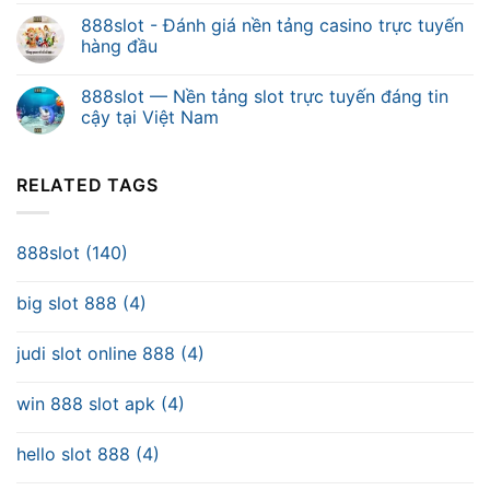
888slot - Đánh giá nền tảng casino trực tuyến
hàng đầu
888slot — Nền tảng slot trực tuyến đáng tin
cậy tại Việt Nam
RELATED TAGS
888slot (140)
big slot 888 (4)
judi slot online 888 (4)
win 888 slot apk (4)
hello slot 888 (4)