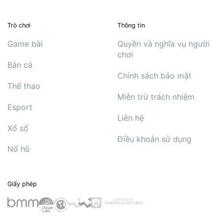
Trò chơi
Thông tin
Game bài
Quyền và nghĩa vụ người
chơi
Bắn cá
Chính sách bảo mật
Thể thao
Miễn trừ trách nhiệm
Esport
Liên hệ
Xổ số
Điều khoản sử dụng
Nổ hũ
Giấy phép