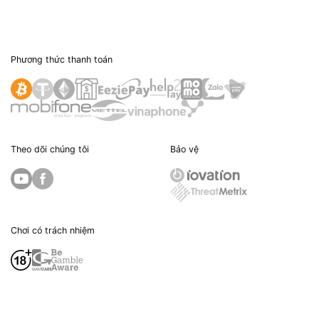
Phương thức thanh toán
Theo dõi chúng tôi
Bảo vệ
Chơi có trách nhiệm