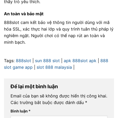
thấy trò yêu thích.
An toàn và bảo mật
888slot cam kết bảo vệ thông tin người dùng với mã
hóa SSL, xác thực hai lớp và quy trình tuân thủ pháp lý
nghiêm ngặt. Người chơi có thể nạp rút an toàn và
minh bạch.
Tags:
888slot
|
sun 888 slot
|
apk 888slot apk
|
888
slot game app
|
slot 888 malaysia
|
Để lại một bình luận
Email của bạn sẽ không được hiển thị công khai.
Các trường bắt buộc được đánh dấu
*
Bình luận
*