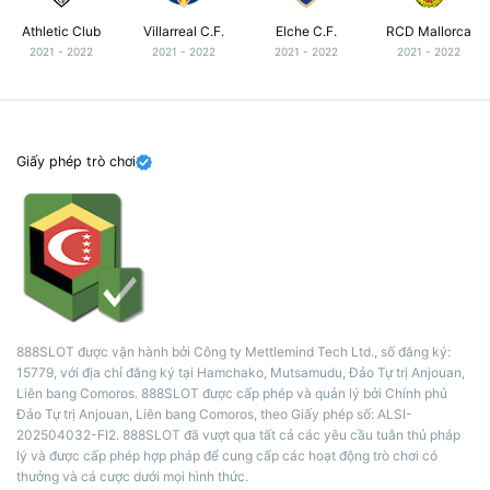
Athletic Club
Villarreal C.F.
Elche C.F.
RCD Mallorca
2021 - 2022
2021 - 2022
2021 - 2022
2021 - 2022
Giấy phép trò chơi
888SLOT được vận hành bởi Công ty Mettlemind Tech Ltd., số đăng ký:
15779, với địa chỉ đăng ký tại Hamchako, Mutsamudu, Đảo Tự trị Anjouan,
Liên bang Comoros. 888SLOT được cấp phép và quản lý bởi Chính phủ
Đảo Tự trị Anjouan, Liên bang Comoros, theo Giấy phép số: ALSI-
202504032-FI2. 888SLOT đã vượt qua tất cả các yêu cầu tuân thủ pháp
lý và được cấp phép hợp pháp để cung cấp các hoạt động trò chơi có
thưởng và cá cược dưới mọi hình thức.